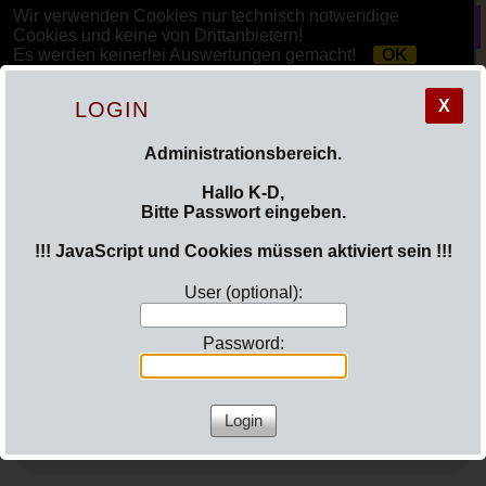
Wir verwenden Cookies nur technisch notwendige
Cookies und keine von Drittanbietern!
Es werden keinerlei Auswertungen gemacht!
OK
Mehr Informationen »
X
LOGIN
Administrationsbereich.
Hallo K-D,
Bitte Passwort eingeben.
!!! JavaScript und Cookies müssen aktiviert sein !!!
HR Radio
User (optional):
Password:
Potrait Klaus-Dieter Schabbel in HR4
Radio
(HR4 / 14.05.2009)