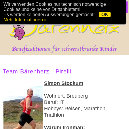
Wir verwenden Cookies nur technisch notwendige
Cookies und keine von Drittanbietern!
Es werden keinerlei Auswertungen gemacht!
OK
Mehr Informationen »
Team Bärenherz - Pirelli
Simon Stockum
Wohnort: Breuberg
Beruf: IT
Hobbys: Reisen, Marathon,
Triathlon
Warum Ironman: