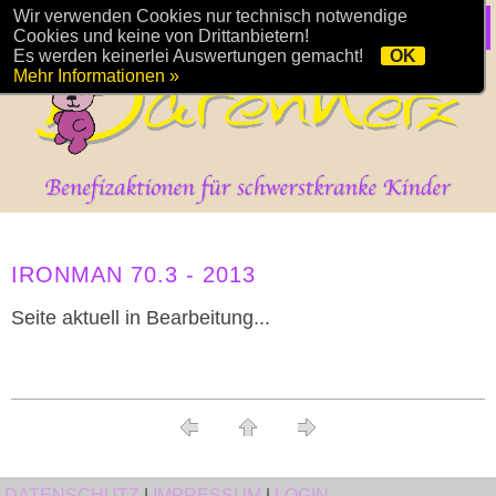
Wir verwenden Cookies nur technisch notwendige
Cookies und keine von Drittanbietern!
Es werden keinerlei Auswertungen gemacht!
OK
Mehr Informationen »
IRONMAN 70.3 - 2013
Seite aktuell in Bearbeitung...
DATENSCHUTZ
|
IMPRESSUM
|
LOGIN