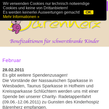
Wir verwenden Cookies nur technisch notwendige
Cookies und keine von Drittanbietern!
Es werden keinerlei Auswertungen gemacht!
OK
Mehr Informationen »
Februar
28.02.2011
Es gibt weitere Spendenzusagen!
Die Vorstände der Nassauischen Sparkasse in
Wiesbaden, Taunus Sparkasse in Hofheim und
Kreissparkasse Schlüchtern werden uns mit einer
Spende bei unserer Charity- Radetappenfahrt
(09.06.-12.06.2011) zu Gunsten des Kinderhospiz
Bärenherz empfangen.