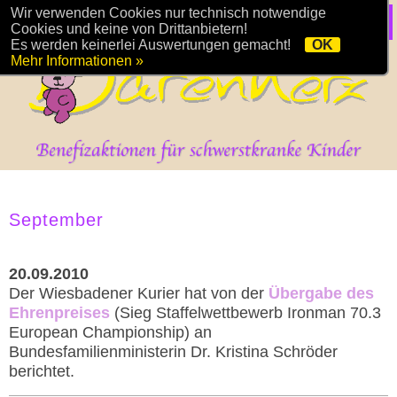
Wir verwenden Cookies nur technisch notwendige
Cookies und keine von Drittanbietern!
Es werden keinerlei Auswertungen gemacht!
OK
Mehr Informationen »
September
20.09.2010
Der Wiesbadener Kurier hat von der
Übergabe des
Ehrenpreises
(Sieg Staffelwettbewerb Ironman 70.3
European Championship) an
Bundesfamilienministerin Dr. Kristina Schröder
berichtet.