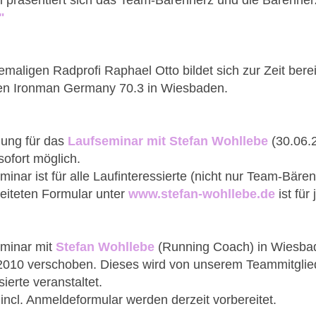
i präsentiert sich das Team-Bärenherz und die Bärenher
"
aligen Radprofi Raphael Otto bildet sich zur Zeit bere
den Ironman Germany 70.3 in Wiesbaden.
ung für das
Laufseminar mit Stefan Wohllebe
(30.06.
 sofort möglich.
inar ist für alle Laufinteressierte (nicht nur Team-Bär
eiteten Formular unter
www.stefan-wohllebe.de
ist für
minar mit
Stefan Wohllebe
(Running Coach) in Wiesbad
2010 verschoben. Dieses wird von unserem Teammitglied 
sierte veranstaltet.
 incl. Anmeldeformular werden derzeit vorbereitet.