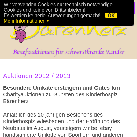
Wir verwenden Cookies nur technisch notwendige
Cookies und keine von Drittanbietern!
Es werden keinerlei Auswertungen gemacht!
OK
Mehr Informationen »
Auktionen 2012 / 2013
Besondere Unikate ersteigern und Gutes tun
Charityauktionen zu Gunsten des Kinderhospiz
Bärenherz
Anläßlich des 10 jährigen Bestehens des
Kinderhospiz Wiesbaden und der Eröffnung des
Neubaus im August, versteigern wir bei ebay
handsignierte Unikate von Sportlern und anderen