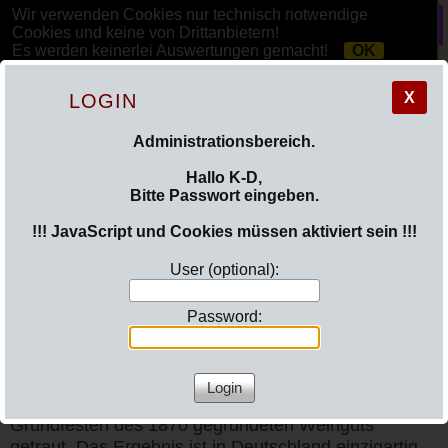
Wir verwenden Cookies nur technisch notwendige
Cookies und keine von Drittanbietern!
Es werden keinerlei Auswertungen gemacht!
OK
Mehr Informationen »
X
LOGIN
Administrationsbereich.
Hallo K-D,
Bitte Passwort eingeben.
!!! JavaScript und Cookies müssen aktiviert sein !!!
wineBANK Dez. 2010
User (optional):
Password:
Das Weingut
Balthasar Ress
hat sich an die
Grundfesten des 1870 gegründeten Weinguts
getraut. Das Ergebnis ist in Deutschland einzigartig